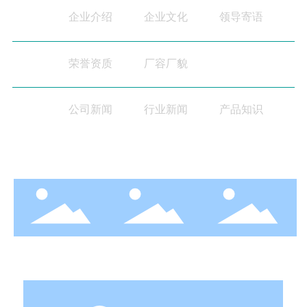
企业介绍
企业文化
领导寄语
走进博精
荣誉资质
厂容厂貌
博精实力
公司新闻
行业新闻
产品知识
博精动态