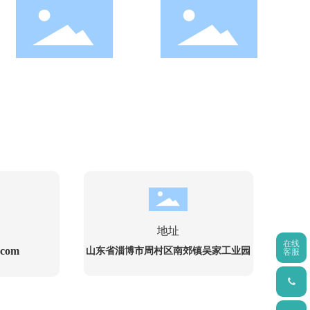
地址
在线
山东省淄博市周村区南郊镇吴家工业园
.com
客服