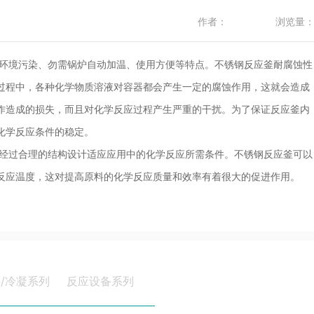
作者：
浏览量
环境污染、勿需锅炉自动加温、使用方便等特点。不锈钢反应釜耐腐蚀性
过程中，各种化学物质溶液对容器都会产生一定的腐蚀作用，这就会造成
作造成的损失，而且对化学反应过程产生严重的干扰。为了保证反应釜内
化学反应条件的稳定。
经过合理的结构设计适应应用中的化学反应所需条件。不锈钢反应釜可以
反应温度，这对提高原料的化学反应质量和效率有着很大的促进作用。
/冷凝系列
反应设备系列