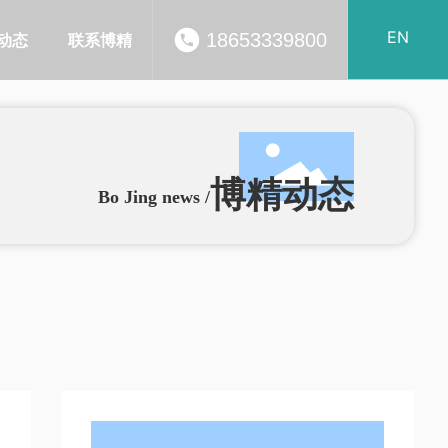
EN
18653339800
动态
联系博精
博精动态
Bo Jing news /