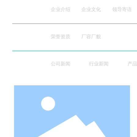
企业介绍
企业文化
领导寄语
走进博精
荣誉资质
厂容厂貌
博精实力
公司新闻
行业新闻
产
博精动态