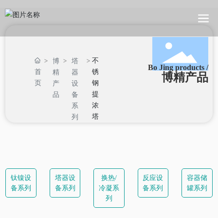
不
博
塔
Bo Jing products /
首
锈
精
器
博精产品
页
钢
产
设
提
品
备
浓
系
塔
列
钛镍设
塔器设
换热/
反应设
容器储
备系列
备系列
冷凝系
备系列
罐系列
列