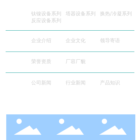
钛镍设备系列
塔器设备系列
换热/冷凝系列
博精产品
反应设备系列
企业介绍
企业文化
领导寄语
走进博精
荣誉资质
厂容厂貌
博精实力
公司新闻
行业新闻
产品知识
博精动态